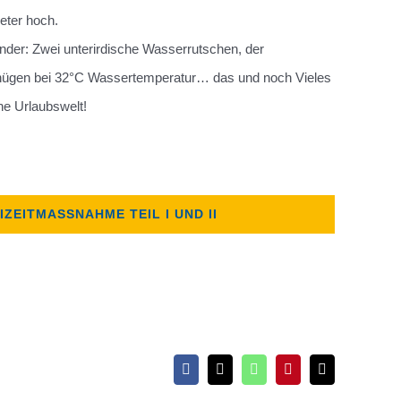
eter hoch.
Kinder: Zwei unterirdische Wasserrutschen, der
rgnügen bei 32°C Wassertemperatur… das und noch Vieles
he Urlaubswelt!
EITMASSNAHME TEIL I UND II
Facebook
X
WhatsApp
Pinterest
E-
Mail