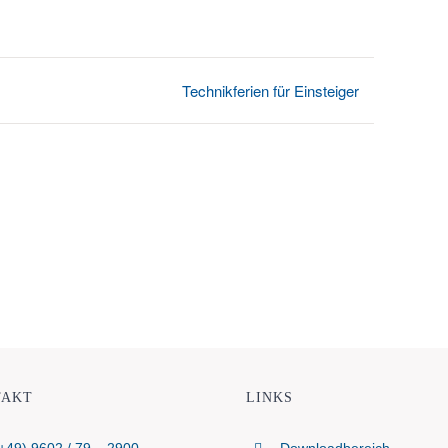
Technikferien für Einsteiger
TAKT
LINKS
+49) 9602 / 79 – 290
0
Downloadbereich