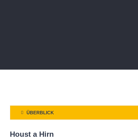
ÜBERBLICK
Houst a Hirn