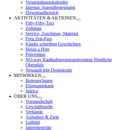
Veranstaltungskalender
Internat. Jugendbegegnung
Downloadbereich
AKTIVITÄTEN & AKTIONEN
Fifty-Fifty-Taxi
Zeltplatz
Service, Zuschüsse, Material
Freu.Zeit-Pass
Kinder schreiben Geschichten
Houst a Hirn
Prävention
NO.way Radikalisierungsprävention Nördliche
Oberpfalz
Neustadt lebt Demokratie
MITWIRKEN
Betreuer/innen
Ehrenamtskarte
Juleica
ÜBER UNS
Vorstandschaft
Geschäftsstelle
Verbände
Aufgaben & Ziele
Leitbild
Jahresberichte