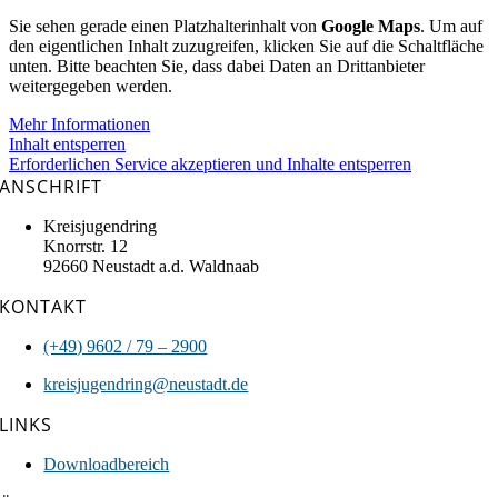
Sie sehen gerade einen Platzhalterinhalt von
Google Maps
. Um auf
den eigentlichen Inhalt zuzugreifen, klicken Sie auf die Schaltfläche
unten. Bitte beachten Sie, dass dabei Daten an Drittanbieter
weitergegeben werden.
Mehr Informationen
Inhalt entsperren
Erforderlichen Service akzeptieren und Inhalte entsperren
ANSCHRIFT
Kreisjugendring
Knorrstr. 12
92660 Neustadt a.d. Waldnaab
KONTAKT
(+49) 9602 / 79 – 290
0
kreisjugendring@neustadt.de
LINKS
Downloadbereich