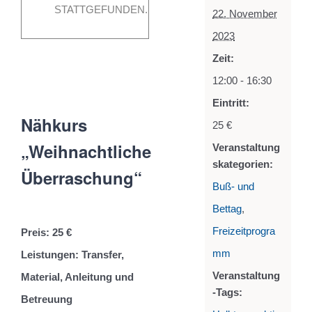
22. November 2023 12:00
-
16:30
STATTGEFUNDEN.
22. November
|
25 €
2023
Zeit:
12:00 - 16:30
Eintritt:
Nähkurs
25 €
„Weihnachtliche
Veranstaltung
skategorien:
Überraschung“
Buß- und
Bettag
,
Freizeitprogra
Preis: 25 €
mm
Leistungen: Transfer,
Veranstaltung
Material, Anleitung und
-Tags:
Betreuung