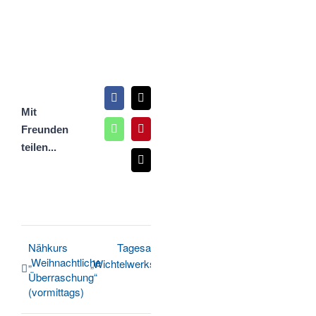
Facebook
X
Mit
Freunden
WhatsApp
Pinterest
teilen...
E-
Mail
Nähkurs
Tagesaktion
„Weihnachtliche
„Wichtelwerkstatt“
Überraschung“
(vormittags)