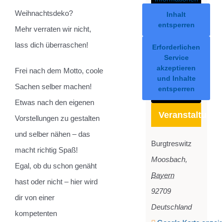
Weihnachtsdeko?
Inhalt
entsperren
Mehr verraten wir nicht,
lass dich überraschen!
Erforderlichen
Service
akzeptieren
Frei nach dem Motto, coole
und Inhalte
Sachen selber machen!
entsperren
Etwas nach den eigenen
Veranstaltungs
Vorstellungen zu gestalten
und selber nähen – das
Burgtreswitz
macht richtig Spaß!
Moosbach
,
Egal, ob du schon genäht
Bayern
hast oder nicht – hier wird
92709
dir von einer
Deutschland
kompetenten