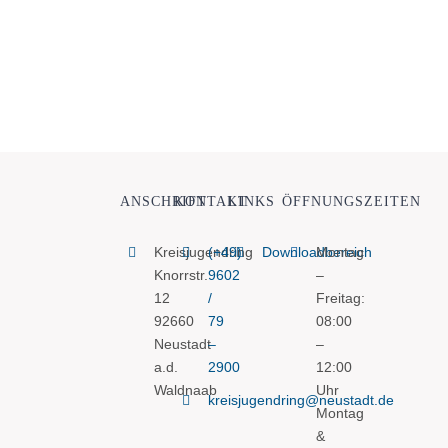
ANSCHRIFT
KONTAKT
LINKS
ÖFFNUNGSZEITEN
Kreisjugendring
(+49)
Downloadbereich
Montag
Knorrstr.
9602
–
12
/
Freitag:
92660
79
08:00
Neustadt
–
–
a.d.
290
0
12:00
Waldnaab
Uhr
kreisjugendring@neustadt.de
Montag
&