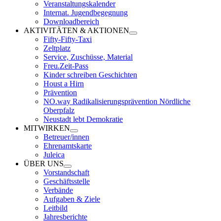
Veranstaltungskalender
Internat. Jugendbegegnung
Downloadbereich
AKTIVITÄTEN & AKTIONEN
Fifty-Fifty-Taxi
Zeltplatz
Service, Zuschüsse, Material
Freu.Zeit-Pass
Kinder schreiben Geschichten
Houst a Hirn
Prävention
NO.way Radikalisierungsprävention Nördliche
Oberpfalz
Neustadt lebt Demokratie
MITWIRKEN
Betreuer/innen
Ehrenamtskarte
Juleica
ÜBER UNS
Vorstandschaft
Geschäftsstelle
Verbände
Aufgaben & Ziele
Leitbild
Jahresberichte